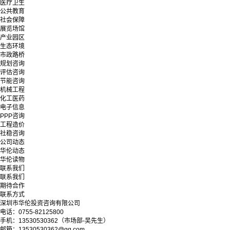
医疗卫生
公共教育
社会保障
展览场馆
产业园区
生态环境
市政路桥
规划咨询
评估咨询
节能咨询
机械工程
化工医药
电子信息
PPP咨询
工程造价
社稳咨询
公司动态
华伦动态
华伦读物
联系我们
联系我们
期待合作
联系方式
深圳市华伦投资咨询有限公司
电话：0755-82125800
手机：13530530362（市场部-吴先生）
邮箱：13530530362@qq.com