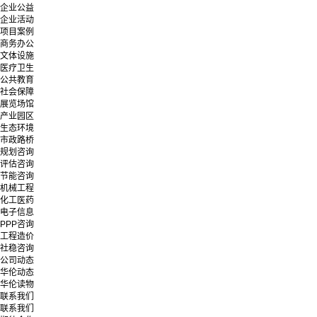
企业公益
企业活动
项目案例
商务办公
文体设施
医疗卫生
公共教育
社会保障
展览场馆
产业园区
生态环境
市政路桥
规划咨询
评估咨询
节能咨询
机械工程
化工医药
电子信息
PPP咨询
工程造价
社稳咨询
公司动态
华伦动态
华伦读物
联系我们
联系我们