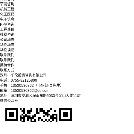
节能咨询
机械工程
化工医药
电子信息
PPP咨询
工程造价
社稳咨询
公司动态
华伦动态
华伦读物
联系我们
联系我们
期待合作
联系方式
深圳市华伦投资咨询有限公司
电话：0755-82125800
手机：13530530362（市场部-吴先生）
邮箱：13530530362@qq.com
地址：深圳市罗湖区深南东路5033号金山大厦11层
微信公众号