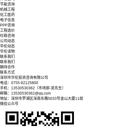
节能咨询
机械工程
化工医药
电子信息
PPP咨询
工程造价
社稳咨询
公司动态
华伦动态
华伦读物
联系我们
联系我们
期待合作
联系方式
深圳市华伦投资咨询有限公司
电话：0755-82125800
手机：13530530362（市场部-吴先生）
邮箱：13530530362@qq.com
地址：深圳市罗湖区深南东路5033号金山大厦11层
微信公众号