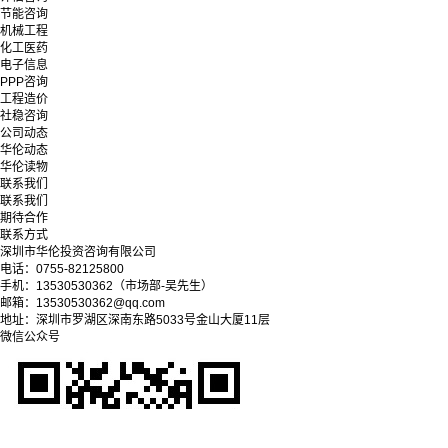
节能咨询
机械工程
化工医药
电子信息
PPP咨询
工程造价
社稳咨询
公司动态
华伦动态
华伦读物
联系我们
联系我们
期待合作
联系方式
深圳市华伦投资咨询有限公司
电话：0755-82125800
手机：13530530362（市场部-吴先生）
邮箱：13530530362@qq.com
地址：深圳市罗湖区深南东路5033号金山大厦11层
微信公众号