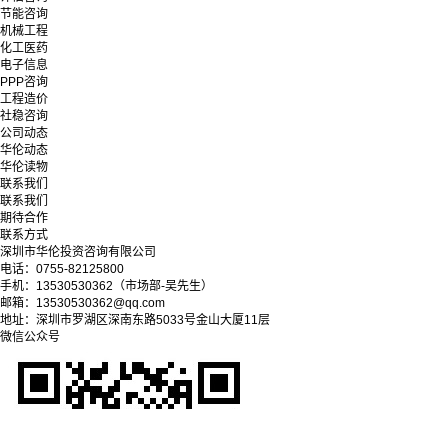
节能咨询
机械工程
化工医药
电子信息
PPP咨询
工程造价
社稳咨询
公司动态
华伦动态
华伦读物
联系我们
联系我们
期待合作
联系方式
深圳市华伦投资咨询有限公司
电话：0755-82125800
手机：13530530362（市场部-吴先生）
邮箱：13530530362@qq.com
地址：深圳市罗湖区深南东路5033号金山大厦11层
微信公众号