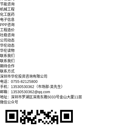
节能咨询
机械工程
化工医药
电子信息
PPP咨询
工程造价
社稳咨询
公司动态
华伦动态
华伦读物
联系我们
联系我们
期待合作
联系方式
深圳市华伦投资咨询有限公司
电话：0755-82125800
手机：13530530362（市场部-吴先生）
邮箱：13530530362@qq.com
地址：深圳市罗湖区深南东路5033号金山大厦11层
微信公众号