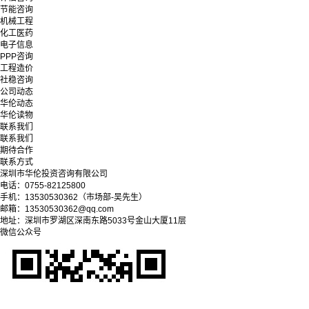
节能咨询
机械工程
化工医药
电子信息
PPP咨询
工程造价
社稳咨询
公司动态
华伦动态
华伦读物
联系我们
联系我们
期待合作
联系方式
深圳市华伦投资咨询有限公司
电话：0755-82125800
手机：13530530362（市场部-吴先生）
邮箱：13530530362@qq.com
地址：深圳市罗湖区深南东路5033号金山大厦11层
微信公众号