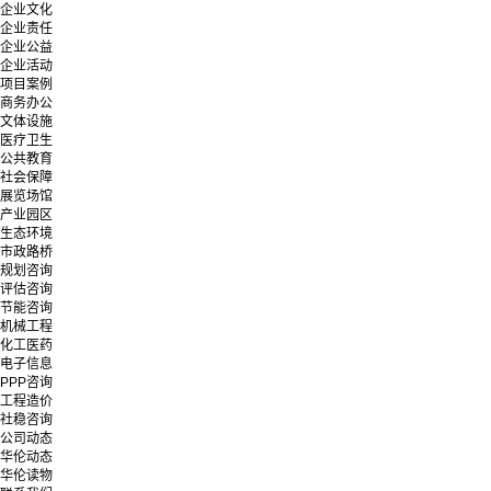
企业文化
企业责任
企业公益
企业活动
项目案例
商务办公
文体设施
医疗卫生
公共教育
社会保障
展览场馆
产业园区
生态环境
市政路桥
规划咨询
评估咨询
节能咨询
机械工程
化工医药
电子信息
PPP咨询
工程造价
社稳咨询
公司动态
华伦动态
华伦读物