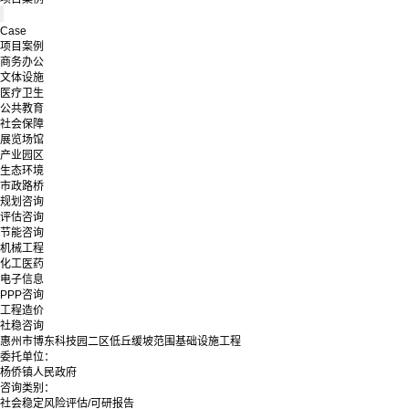
Case
项目案例
商务办公
文体设施
医疗卫生
公共教育
社会保障
展览场馆
产业园区
生态环境
市政路桥
规划咨询
评估咨询
节能咨询
机械工程
化工医药
电子信息
PPP咨询
工程造价
社稳咨询
惠州市博东科技园二区低丘缓坡范围基础设施工程
委托单位：
杨侨镇人民政府
咨询类别：
社会稳定风险评估/可研报告