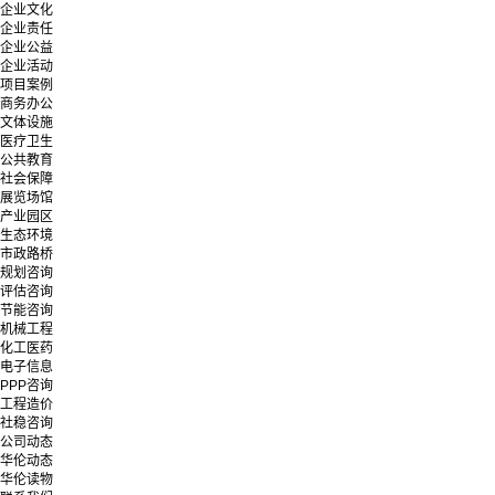
企业文化
企业责任
企业公益
企业活动
项目案例
商务办公
文体设施
医疗卫生
公共教育
社会保障
展览场馆
产业园区
生态环境
市政路桥
规划咨询
评估咨询
节能咨询
机械工程
化工医药
电子信息
PPP咨询
工程造价
社稳咨询
公司动态
华伦动态
华伦读物