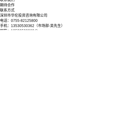
联系我们
期待合作
联系方式
深圳市华伦投资咨询有限公司
电话：0755-82125800
手机：13530530362（市场部-吴先生）
邮箱：13530530362@qq.com
地址：深圳市罗湖区深南东路5033号金山大厦11层
微信公众号
Copyright © 2025-2028 深圳市华伦投资咨询有限公司
粤ICP备09038279号-1