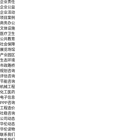
企业责任
企业公益
企业活动
项目案例
商务办公
文体设施
医疗卫生
公共教育
社会保障
展览场馆
产业园区
生态环境
市政路桥
规划咨询
评估咨询
节能咨询
机械工程
化工医药
电子信息
PPP咨询
工程造价
社稳咨询
公司动态
华伦动态
华伦读物
联系我们