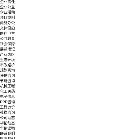
企业责任
企业公益
企业活动
项目案例
商务办公
文体设施
医疗卫生
公共教育
社会保障
展览场馆
产业园区
生态环境
市政路桥
规划咨询
评估咨询
节能咨询
机械工程
化工医药
电子信息
PPP咨询
工程造价
社稳咨询
公司动态
华伦动态
华伦读物
联系我们