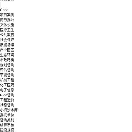
Case
项目案例
商务办公
文体设施
医疗卫生
公共教育
社会保障
展览场馆
产业园区
生态环境
市政路桥
规划咨询
评估咨询
节能咨询
机械工程
化工医药
电子信息
PPP咨询
工程造价
社稳咨询
小梅沙水库
委托单位：
咨询类别：
结算审核
建设规模：