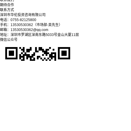
联系我们
期待合作
联系方式
深圳市华伦投资咨询有限公司
电话：0755-82125800
手机：13530530362（市场部-吴先生）
邮箱：13530530362@qq.com
地址：深圳市罗湖区深南东路5033号金山大厦11层
微信公众号
Copyright © 2025-2028 深圳市华伦投资咨询有限公司
粤ICP备09038279号-1