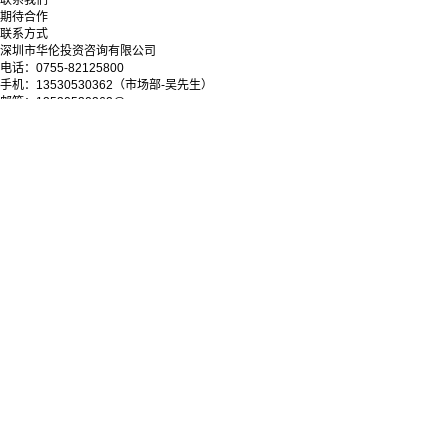
联系我们
期待合作
联系方式
深圳市华伦投资咨询有限公司
电话：0755-82125800
手机：13530530362（市场部-吴先生）
邮箱：13530530362@qq.com
地址：深圳市罗湖区深南东路5033号金山大厦11层
微信公众号
Copyright © 2025-2028 深圳市华伦投资咨询有限公司
粤ICP备09038279号-1