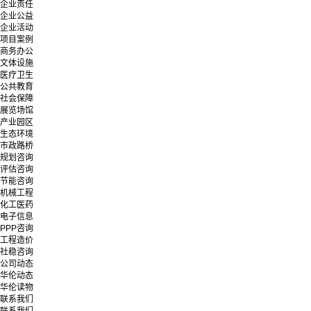
企业责任
企业公益
企业活动
项目案例
商务办公
文体设施
医疗卫生
公共教育
社会保障
展览场馆
产业园区
生态环境
市政路桥
规划咨询
评估咨询
节能咨询
机械工程
化工医药
电子信息
PPP咨询
工程造价
社稳咨询
公司动态
华伦动态
华伦读物
联系我们