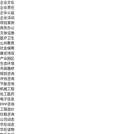
企业文化
企业责任
企业公益
企业活动
项目案例
商务办公
文体设施
医疗卫生
公共教育
社会保障
展览场馆
产业园区
生态环境
市政路桥
规划咨询
评估咨询
节能咨询
机械工程
化工医药
电子信息
PPP咨询
工程造价
社稳咨询
公司动态
华伦动态
华伦读物