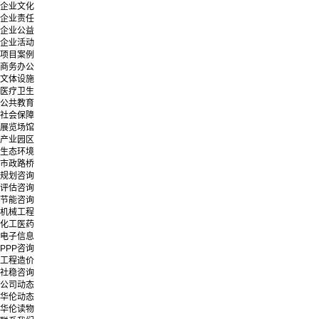
企业文化
企业责任
企业公益
企业活动
项目案例
商务办公
文体设施
医疗卫生
公共教育
社会保障
展览场馆
产业园区
生态环境
市政路桥
规划咨询
评估咨询
节能咨询
机械工程
化工医药
电子信息
PPP咨询
工程造价
社稳咨询
公司动态
华伦动态
华伦读物