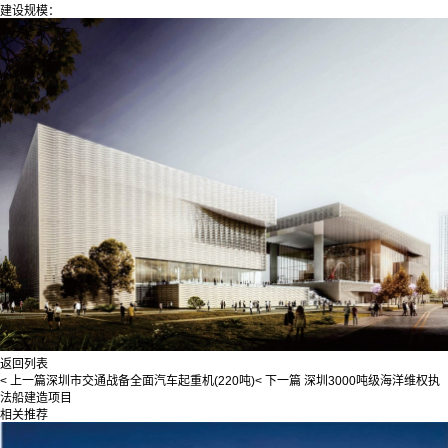
建设规模：
返回列表
< 上一篇
深圳市交通战备全面汽车起重机(220吨)
< 下一篇
深圳3000吨级海洋维权执
法船建造项目
相关推荐