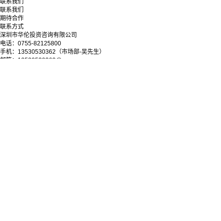
联系我们
联系我们
期待合作
联系方式
深圳市华伦投资咨询有限公司
电话：0755-82125800
手机：13530530362（市场部-吴先生）
邮箱：13530530362@qq.com
地址：深圳市罗湖区深南东路5033号金山大厦11层
微信公众号
Copyright © 2025-2028 深圳市华伦投资咨询有限公司