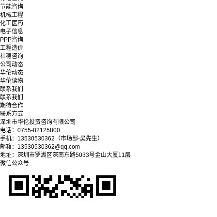
节能咨询
机械工程
化工医药
电子信息
PPP咨询
工程造价
社稳咨询
公司动态
华伦动态
华伦读物
联系我们
联系我们
期待合作
联系方式
深圳市华伦投资咨询有限公司
电话：0755-82125800
手机：13530530362（市场部-吴先生）
邮箱：13530530362@qq.com
地址：深圳市罗湖区深南东路5033号金山大厦11层
微信公众号