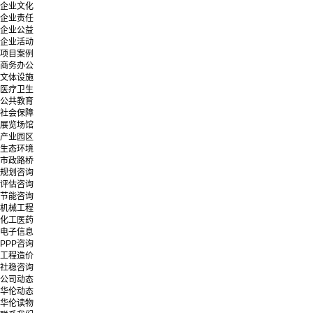
企业文化
企业责任
企业公益
企业活动
项目案例
商务办公
文体设施
医疗卫生
公共教育
社会保障
展览场馆
产业园区
生态环境
市政路桥
规划咨询
评估咨询
节能咨询
机械工程
化工医药
电子信息
PPP咨询
工程造价
社稳咨询
公司动态
华伦动态
华伦读物