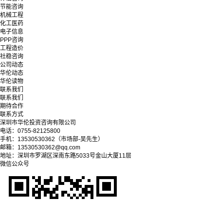
节能咨询
机械工程
化工医药
电子信息
PPP咨询
工程造价
社稳咨询
公司动态
华伦动态
华伦读物
联系我们
联系我们
期待合作
联系方式
深圳市华伦投资咨询有限公司
电话：0755-82125800
手机：13530530362（市场部-吴先生）
邮箱：13530530362@qq.com
地址：深圳市罗湖区深南东路5033号金山大厦11层
微信公众号