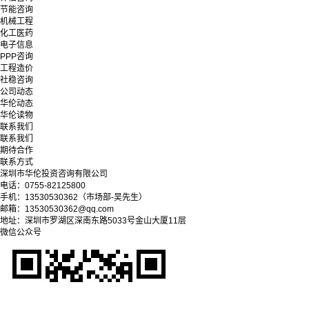
节能咨询
机械工程
化工医药
电子信息
PPP咨询
工程造价
社稳咨询
公司动态
华伦动态
华伦读物
联系我们
联系我们
期待合作
联系方式
深圳市华伦投资咨询有限公司
电话：0755-82125800
手机：13530530362（市场部-吴先生）
邮箱：13530530362@qq.com
地址：深圳市罗湖区深南东路5033号金山大厦11层
微信公众号