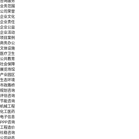
咨询服务
业务范围
公司荣誉
企业文化
企业责任
企业公益
企业活动
项目案例
商务办公
文体设施
医疗卫生
公共教育
社会保障
展览场馆
产业园区
生态环境
市政路桥
规划咨询
评估咨询
节能咨询
机械工程
化工医药
电子信息
PPP咨询
工程造价
社稳咨询
公司动态