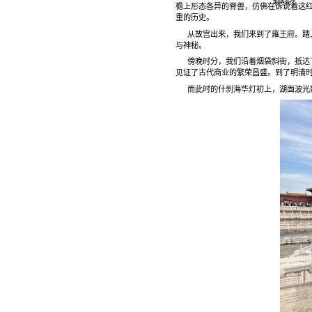
华伦动态
华伦读物
您当前位置:
首页
穿越历史 拥抱自
黄静杏
当晨光穿
故宫、
踏入故宫
檐上形态各
重的历史。
从故宫出
与神秘。
傍晚时分
见证了古代
而此时的