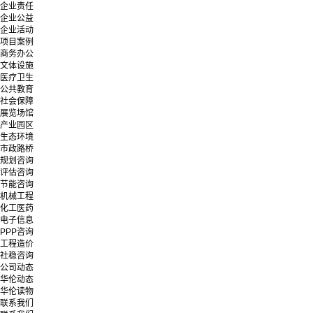
企业责任
企业公益
企业活动
项目案例
商务办公
文体设施
医疗卫生
公共教育
社会保障
展览场馆
产业园区
生态环境
市政路桥
规划咨询
评估咨询
节能咨询
机械工程
化工医药
电子信息
PPP咨询
工程造价
社稳咨询
公司动态
华伦动态
华伦读物
联系我们