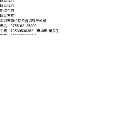
联系我们
联系我们
期待合作
联系方式
深圳市华伦投资咨询有限公司
电话：0755-82125800
手机：13530530362（市场部-吴先生）
邮箱：13530530362@qq.com
地址：深圳市罗湖区深南东路5033号金山大厦11层
微信公众号
Copyright © 2025-2028 深圳市华伦投资咨询有限公司