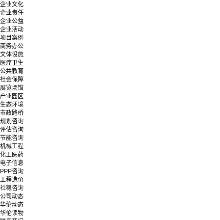
企业文化
企业责任
企业公益
企业活动
项目案例
商务办公
文体设施
医疗卫生
公共教育
社会保障
展览场馆
产业园区
生态环境
市政路桥
规划咨询
评估咨询
节能咨询
机械工程
化工医药
电子信息
PPP咨询
工程造价
社稳咨询
公司动态
华伦动态
华伦读物