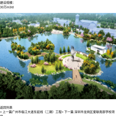
建设规模：
30万m3/d
返回列表
< 上一篇
广州市临江大道东延线（二期）工程
< 下一篇
深圳市龙岗区爱联南部学校项