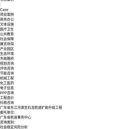
Case
项目案例
商务办公
文体设施
医疗卫生
公共教育
社会保障
展览场馆
产业园区
生态环境
市政路桥
规划咨询
评估咨询
节能咨询
机械工程
化工医药
电子信息
PPP咨询
工程造价
社稳咨询
广东省东江河源至石龙航道扩能升级工程
委托单位：
广东省航道事务中心
咨询类别：
社会稳定风险分析