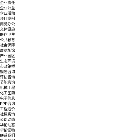
企业责任
企业公益
企业活动
项目案例
商务办公
文体设施
医疗卫生
公共教育
社会保障
展览场馆
产业园区
生态环境
市政路桥
规划咨询
评估咨询
节能咨询
机械工程
化工医药
电子信息
PPP咨询
工程造价
社稳咨询
公司动态
华伦动态
华伦读物
联系我们