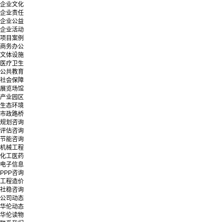
企业文化
企业责任
企业公益
企业活动
项目案例
商务办公
文体设施
医疗卫生
公共教育
社会保障
展览场馆
产业园区
生态环境
市政路桥
规划咨询
评估咨询
节能咨询
机械工程
化工医药
电子信息
PPP咨询
工程造价
社稳咨询
公司动态
华伦动态
华伦读物