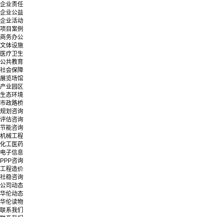
企业责任
企业公益
企业活动
项目案例
商务办公
文体设施
医疗卫生
公共教育
社会保障
展览场馆
产业园区
生态环境
市政路桥
规划咨询
评估咨询
节能咨询
机械工程
化工医药
电子信息
PPP咨询
工程造价
社稳咨询
公司动态
华伦动态
华伦读物
联系我们