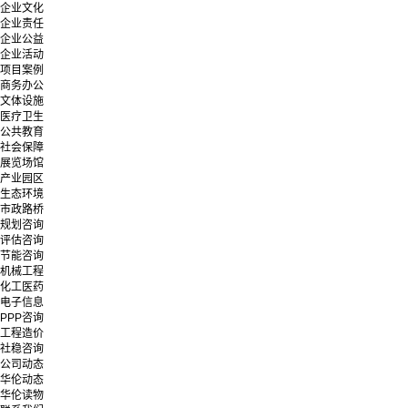
企业文化
企业责任
企业公益
企业活动
项目案例
商务办公
文体设施
医疗卫生
公共教育
社会保障
展览场馆
产业园区
生态环境
市政路桥
规划咨询
评估咨询
节能咨询
机械工程
化工医药
电子信息
PPP咨询
工程造价
社稳咨询
公司动态
华伦动态
华伦读物