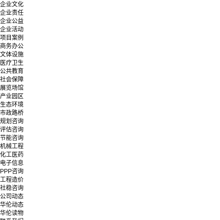
企业文化
企业责任
企业公益
企业活动
项目案例
商务办公
文体设施
医疗卫生
公共教育
社会保障
展览场馆
产业园区
生态环境
市政路桥
规划咨询
评估咨询
节能咨询
机械工程
化工医药
电子信息
PPP咨询
工程造价
社稳咨询
公司动态
华伦动态
华伦读物