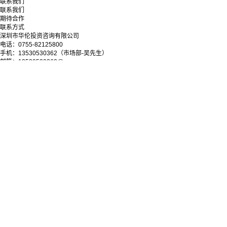
联系我们
联系我们
期待合作
联系方式
深圳市华伦投资咨询有限公司
电话：0755-82125800
手机：13530530362（市场部-吴先生）
邮箱：13530530362@qq.com
地址：深圳市罗湖区深南东路5033号金山大厦11层
微信公众号
Copyright © 2025-2028 深圳市华伦投资咨询有限公司