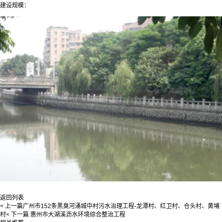
建设规模：
返回列表
< 上一篇
广州市152条黑臭河涌城中村污水治理工程-龙潭村、红卫村、仓头村、黄埔
村
< 下一篇
惠州市大湖溪沥水环境综合整治工程