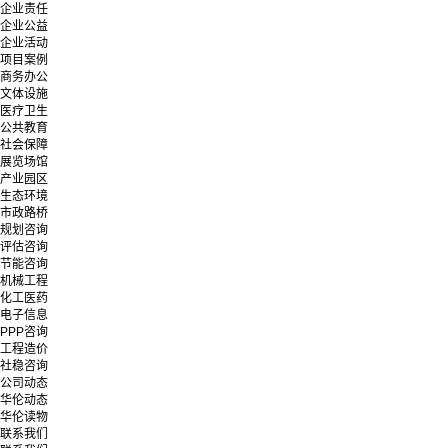
企业责任
企业公益
企业活动
项目案例
商务办公
文体设施
医疗卫生
公共教育
社会保障
展览场馆
产业园区
生态环境
市政路桥
规划咨询
评估咨询
节能咨询
机械工程
化工医药
电子信息
PPP咨询
工程造价
社稳咨询
公司动态
华伦动态
华伦读物
联系我们