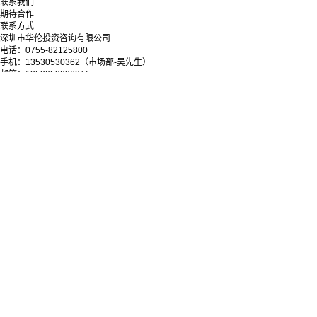
联系我们
期待合作
联系方式
深圳市华伦投资咨询有限公司
电话：0755-82125800
手机：13530530362（市场部-吴先生）
邮箱：13530530362@qq.com
地址：深圳市罗湖区深南东路5033号金山大厦11层
微信公众号
Copyright © 2025-2028 深圳市华伦投资咨询有限公司
粤ICP备09038279号-1