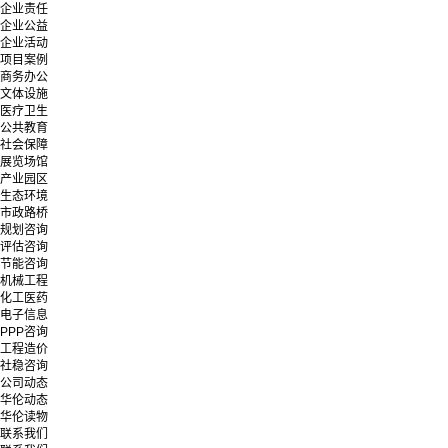
企业责任
企业公益
企业活动
项目案例
商务办公
文体设施
医疗卫生
公共教育
社会保障
展览场馆
产业园区
生态环境
市政路桥
规划咨询
评估咨询
节能咨询
机械工程
化工医药
电子信息
PPP咨询
工程造价
社稳咨询
公司动态
华伦动态
华伦读物
联系我们