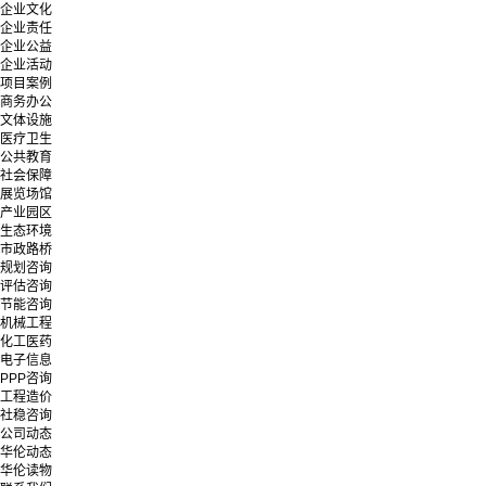
企业文化
企业责任
企业公益
企业活动
项目案例
商务办公
文体设施
医疗卫生
公共教育
社会保障
展览场馆
产业园区
生态环境
市政路桥
规划咨询
评估咨询
节能咨询
机械工程
化工医药
电子信息
PPP咨询
工程造价
社稳咨询
公司动态
华伦动态
华伦读物