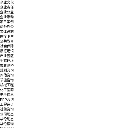
企业文化
企业责任
企业公益
企业活动
项目案例
商务办公
文体设施
医疗卫生
公共教育
社会保障
展览场馆
产业园区
生态环境
市政路桥
规划咨询
评估咨询
节能咨询
机械工程
化工医药
电子信息
PPP咨询
工程造价
社稳咨询
公司动态
华伦动态
华伦读物