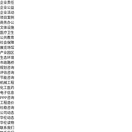
企业责任
企业公益
企业活动
项目案例
商务办公
文体设施
医疗卫生
公共教育
社会保障
展览场馆
产业园区
生态环境
市政路桥
规划咨询
评估咨询
节能咨询
机械工程
化工医药
电子信息
PPP咨询
工程造价
社稳咨询
公司动态
华伦动态
华伦读物
联系我们