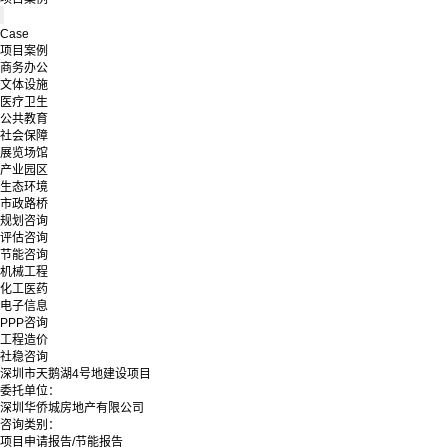
Case
项目案例
商务办公
文体设施
医疗卫生
公共教育
社会保障
展览场馆
产业园区
生态环境
市政路桥
规划咨询
评估咨询
节能咨询
机械工程
化工医药
电子信息
PPP咨询
工程造价
社稳咨询
深圳市天鹅湖4号地建设项目
委托单位：
深圳华侨城房地产有限公司
咨询类别：
项目申请报告/节能报告