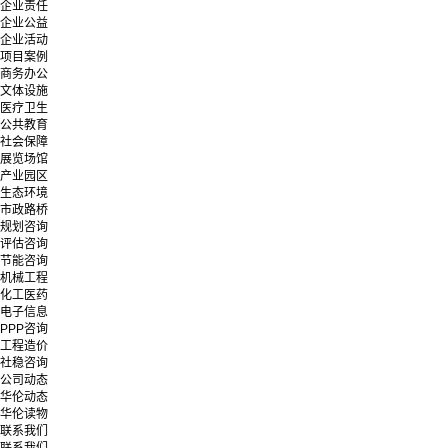
企业责任
企业公益
企业活动
项目案例
商务办公
文体设施
医疗卫生
公共教育
社会保障
展览场馆
产业园区
生态环境
市政路桥
规划咨询
评估咨询
节能咨询
机械工程
化工医药
电子信息
PPP咨询
工程造价
社稳咨询
公司动态
华伦动态
华伦读物
联系我们