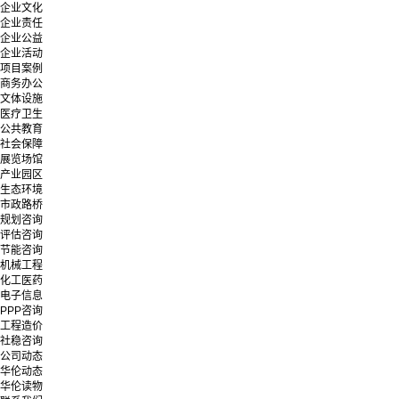
企业文化
企业责任
企业公益
企业活动
项目案例
商务办公
文体设施
医疗卫生
公共教育
社会保障
展览场馆
产业园区
生态环境
市政路桥
规划咨询
评估咨询
节能咨询
机械工程
化工医药
电子信息
PPP咨询
工程造价
社稳咨询
公司动态
华伦动态
华伦读物