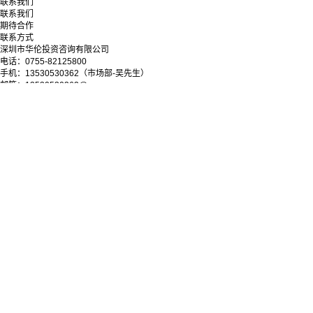
联系我们
联系我们
期待合作
联系方式
深圳市华伦投资咨询有限公司
电话：0755-82125800
手机：13530530362（市场部-吴先生）
邮箱：13530530362@qq.com
地址：深圳市罗湖区深南东路5033号金山大厦11层
微信公众号
Copyright © 2025-2028 深圳市华伦投资咨询有限公司