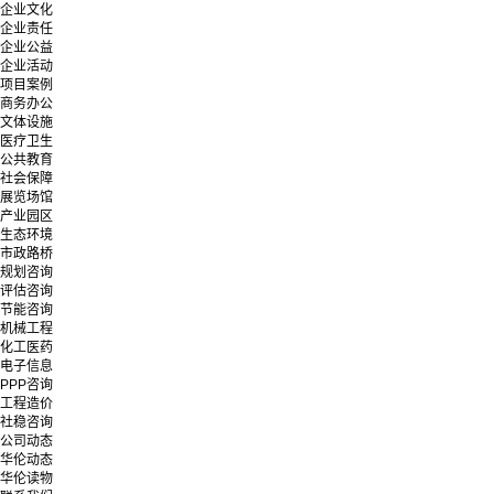
企业文化
企业责任
企业公益
企业活动
项目案例
商务办公
文体设施
医疗卫生
公共教育
社会保障
展览场馆
产业园区
生态环境
市政路桥
规划咨询
评估咨询
节能咨询
机械工程
化工医药
电子信息
PPP咨询
工程造价
社稳咨询
公司动态
华伦动态
华伦读物