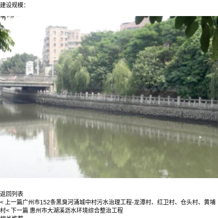
建设规模：
返回列表
< 上一篇
广州市152条黑臭河涌城中村污水治理工程-龙潭村、红卫村、仓头村、黄埔
村
< 下一篇
惠州市大湖溪沥水环境综合整治工程