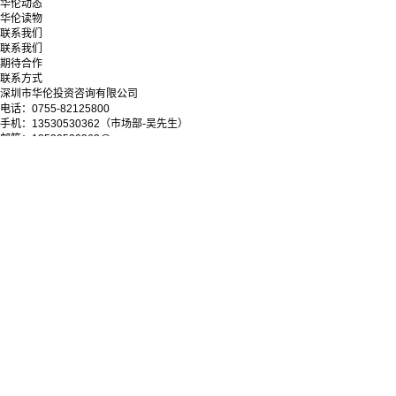
华伦动态
华伦读物
联系我们
联系我们
期待合作
联系方式
深圳市华伦投资咨询有限公司
电话：0755-82125800
手机：13530530362（市场部-吴先生）
邮箱：13530530362@qq.com
地址：深圳市罗湖区深南东路5033号金山大厦11层
微信公众号