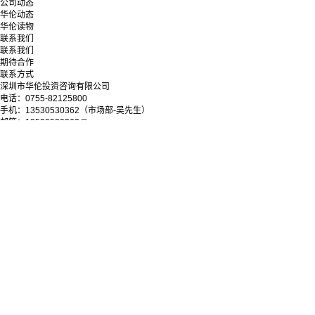
公司动态
华伦动态
华伦读物
联系我们
联系我们
期待合作
联系方式
深圳市华伦投资咨询有限公司
电话：0755-82125800
手机：13530530362（市场部-吴先生）
邮箱：13530530362@qq.com
地址：深圳市罗湖区深南东路5033号金山大厦11层
微信公众号