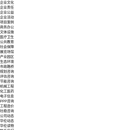
企业文化
企业责任
企业公益
企业活动
项目案例
商务办公
文体设施
医疗卫生
公共教育
社会保障
展览场馆
产业园区
生态环境
市政路桥
规划咨询
评估咨询
节能咨询
机械工程
化工医药
电子信息
PPP咨询
工程造价
社稳咨询
公司动态
华伦动态
华伦读物