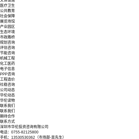
文体设施
医疗卫生
公共教育
社会保障
展览场馆
产业园区
生态环境
市政路桥
规划咨询
评估咨询
节能咨询
机械工程
化工医药
电子信息
PPP咨询
工程造价
社稳咨询
公司动态
华伦动态
华伦读物
联系我们
联系我们
期待合作
联系方式
深圳市华伦投资咨询有限公司
电话：0755-82125800
手机：13530530362（市场部-吴先生）