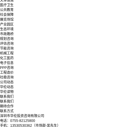
文体设施
医疗卫生
公共教育
社会保障
展览场馆
产业园区
生态环境
市政路桥
规划咨询
评估咨询
节能咨询
机械工程
化工医药
电子信息
PPP咨询
工程造价
社稳咨询
公司动态
华伦动态
华伦读物
联系我们
联系我们
期待合作
联系方式
深圳市华伦投资咨询有限公司
电话：0755-82125800
手机：13530530362（市场部-吴先生）