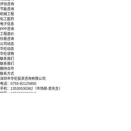
评估咨询
节能咨询
机械工程
化工医药
电子信息
PPP咨询
工程造价
社稳咨询
公司动态
华伦动态
华伦读物
联系我们
联系我们
期待合作
联系方式
深圳市华伦投资咨询有限公司
电话：0755-82125800
手机：13530530362（市场部-吴先生）
邮箱：13530530362@qq.com
地址：深圳市罗湖区深南东路5033号金山大厦11层
微信公众号