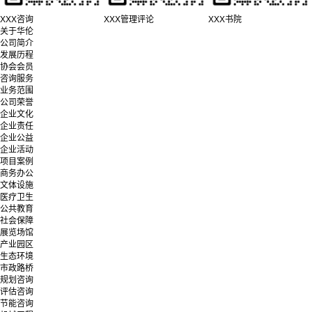
XXX咨询
XXX管理评论
XXX书院
关于华伦
公司简介
发展历程
协会会员
咨询服务
业务范围
公司荣誉
企业文化
企业责任
企业公益
企业活动
项目案例
商务办公
文体设施
医疗卫生
公共教育
社会保障
展览场馆
产业园区
生态环境
市政路桥
规划咨询
评估咨询
节能咨询