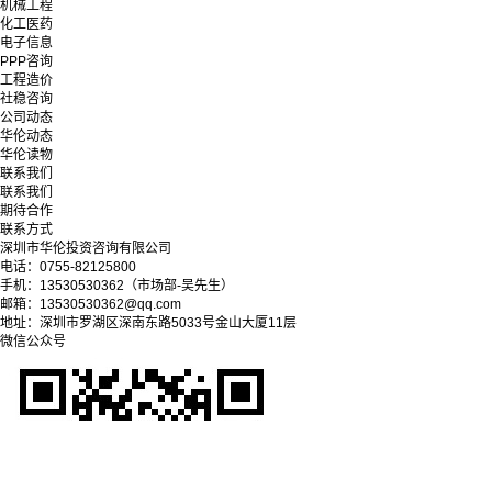
机械工程
化工医药
电子信息
PPP咨询
工程造价
社稳咨询
公司动态
华伦动态
华伦读物
联系我们
联系我们
期待合作
联系方式
深圳市华伦投资咨询有限公司
电话：0755-82125800
手机：13530530362（市场部-吴先生）
邮箱：13530530362@qq.com
地址：深圳市罗湖区深南东路5033号金山大厦11层
微信公众号