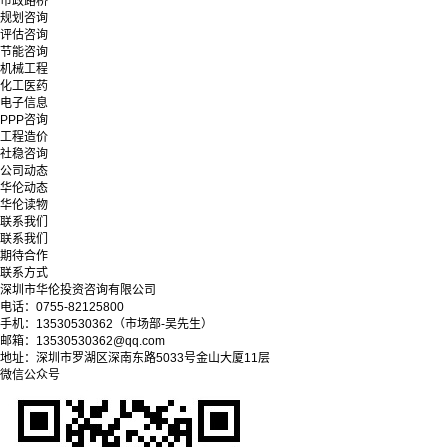
市政路桥
规划咨询
评估咨询
节能咨询
机械工程
化工医药
电子信息
PPP咨询
工程造价
社稳咨询
公司动态
华伦动态
华伦读物
联系我们
联系我们
期待合作
联系方式
深圳市华伦投资咨询有限公司
电话：0755-82125800
手机：13530530362（市场部-吴先生）
邮箱：13530530362@qq.com
地址：深圳市罗湖区深南东路5033号金山大厦11层
微信公众号