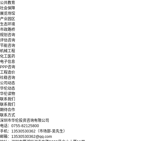
公共教育
社会保障
展览场馆
产业园区
生态环境
市政路桥
规划咨询
评估咨询
节能咨询
机械工程
化工医药
电子信息
PPP咨询
工程造价
社稳咨询
公司动态
华伦动态
华伦读物
联系我们
联系我们
期待合作
联系方式
深圳市华伦投资咨询有限公司
电话：0755-82125800
手机：13530530362（市场部-吴先生）
邮箱：13530530362@qq.com